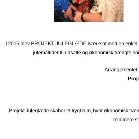
I 2016 blev PROJEKT JULEGLÆDE iværksat med en enkel madpak
julemåltider til udsatte og økonomisk trængte bor
Arrangementet b
Proj
Projekt Juleglæde skaber et trygt rum, hvor økonomisk træ
minimere sp