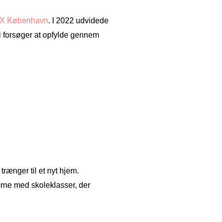
X København
. I 2022 udvidede
i forsøger at opfylde gennem
trænger til et nyt hjem.
rne med skoleklasser, der