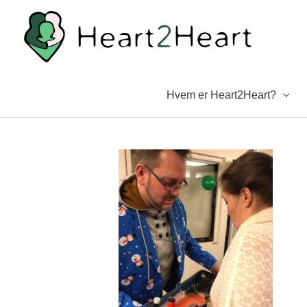
Gå
til
indholdet
Hvem er Heart2Heart?