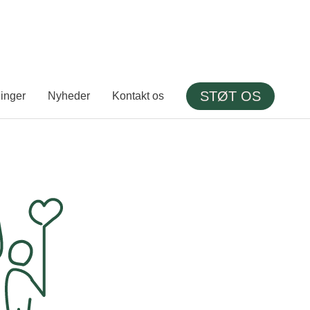
STØT OS
linger
Nyheder
Kontakt os