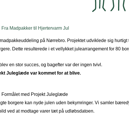
Fra Madpakker til Hjertervarm Jul
keuddeling på Nørrebro. Projektet udviklede sig hurtigt til 
gere. Dette resulterede i et vellykket julearrangement for 80 bor
lev en stor succes, og bagefter var der ingen tvivl.
ekt Juleglæde var kommet for at blive.
Formålet med Projekt Juleglæde
ngte borgere kan nyde julen uden bekymringer. Vi samler bæredy
ild ved at modtage varer tæt på udløbsdatoen.