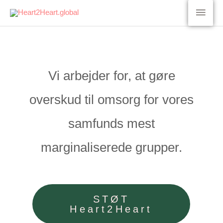
Gå
Hov
til
indholdet
Vi arbejder for, at gøre
overskud til omsorg for vores
samfunds mest
marginaliserede grupper.
STØT
Heart2Heart